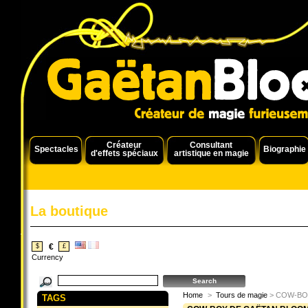
Créateur
Consultant
Spectacles
Biographie
d'effets spéciaux
artistique en magie
La boutique
€
$
£
Currency
Home
>
Tours de magie
> COW-BOY
TAGS