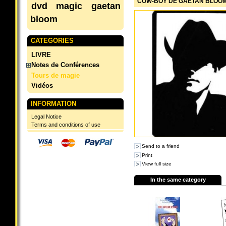
COW-BOY DE GAËTAN BLOO
dvd
magic
gaetan
bloom
CATEGORIES
LIVRE
Notes de Conférences
Tours de magie
Vidéos
INFORMATION
Legal Notice
Terms and conditions of use
Send to a friend
Print
View full size
In the same category