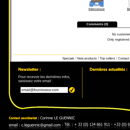
Intercessor
Bo
Comments (0)
No customer
Only registered
Specials
New products
Top sellers
Contact
Pour recevoir les dernières infos,
saisissez votre email :