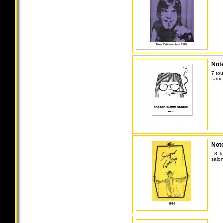
Note
7 tou
fame
Note
8 Tou
salo