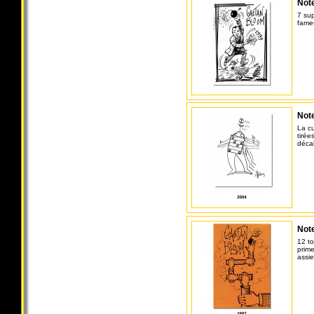
Note
7 sup
fame
Note
La c
tirée
décal
Note
12 to
prime
assie