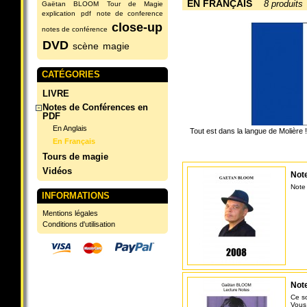
EN FRANÇAIS
8 produits
Gaëtan BLOOM
Tour de Magie
explication
pdf
note de conference
close-up
notes de conférence
DVD
scène
magie
CATÉGORIES
LIVRE
Notes de Conférences en
PDF
En Anglais
Tout est dans la langue de Molière !
En Français
Tours de magie
Vidéos
Note
Note
INFORMATIONS
Mentions légales
Conditions d'utilisation
Note
Ce s
Vous 