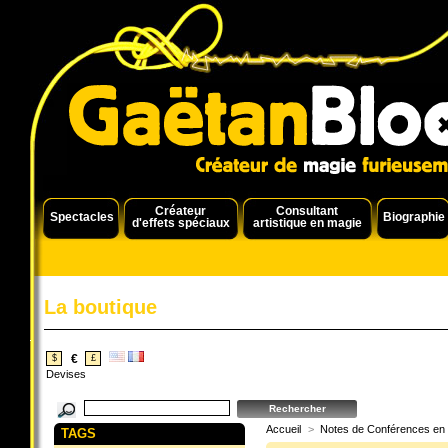
Créateur
Consultant
Spectacles
Biographie
d'effets spéciaux
artistique en magie
La boutique
€
$
£
Devises
Accueil
>
Notes de Conférences en
TAGS