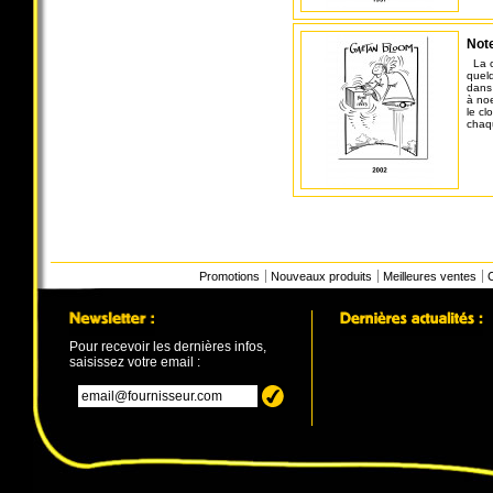
Note
La c
quelq
dans
à noe
le cl
chaq
Promotions
Nouveaux produits
Meilleures ventes
Pour recevoir les dernières infos,
saisissez votre email :