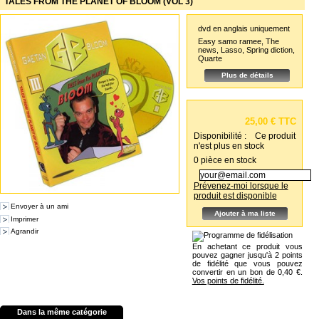
TALES FROM THE PLANET OF BLOOM (VOL 3)
dvd en anglais uniquement
Easy samo ramee, The
news, Lasso, Spring diction,
Quarte
Plus de détails
25,00 €
TTC
Disponibilité :
Ce produit
n'est plus en stock
0
pièce en stock
Prévenez-moi lorsque le
produit est disponible
Envoyer à un ami
Ajouter à ma liste
Imprimer
Agrandir
En achetant ce produit vous
pouvez gagner jusqu'à 2 points
de fidélité que vous pouvez
convertir en un bon de 0,40 €.
Vos points de fidélité.
Dans la même catégorie