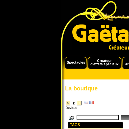
Créateur
Spectacles
d'effets spéciaux
ar
La boutique
€
$
£
Devises
TAGS