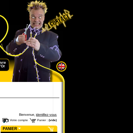
ivre
'Or
Bienvenue,
identifiez-vous
Votre compte
Panier :
(vide)
PANIER