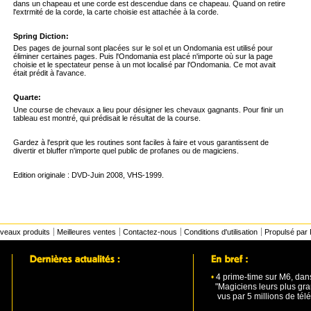
dans un chapeau et une corde est descendue dans ce chapeau. Quand on retire
l'extrmité de la corde, la carte choisie est attachée à la corde.
Spring Diction:
Des pages de journal sont placées sur le sol et un Ondomania est utilisé pour
éliminer certaines pages. Puis l'Ondomania est placé n'importe où sur la page
choisie et le spectateur pense à un mot localisé par l'Ondomania. Ce mot avait
était prédit à l'avance.
Quarte:
Une course de chevaux a lieu pour désigner les chevaux gagnants. Pour finir un
tableau est montré, qui prédisait le résultat de la course.
Gardez à l'esprit que les routines sont faciles à faire et vous garantissent de
divertir et bluffer n'importe quel public de profanes ou de magiciens.
Edition originale : DVD-Juin 2008, VHS-1999.
veaux produits
Meilleures ventes
Contactez-nous
Conditions d'utilisation
Propulsé par
•
4 prime-time sur M6, dan
"Magiciens leurs plus gra
vus par 5 millions de tél