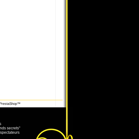
PrestaShop
™
s
nds secrets"
éspectateurs