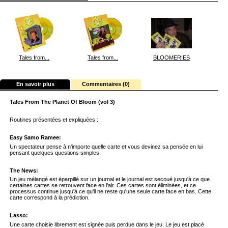
Tales from...
Tales from...
BLOOMERIES
En savoir plus
Commentaires (0)
Tales From The Planet Of Bloom (vol 3)
Routines présentées et expliquées :
Easy Samo Ramee:
Un spectateur pense à n'importe quelle carte et vous devinez sa pensée en lui
pensant quelques questions simples.
The News:
Un jeu mélangé est éparpillé sur un journal et le journal est secoué jusqu'à ce que
certaines cartes se retrouvent face en l'air. Ces cartes sont éliminées, et ce
processus continue jusqu'à ce qu'il ne reste qu'une seule carte face en bas. Cette
carte correspond à la prédiction.
Lasso:
Une carte choisie librement est signée puis perdue dans le jeu. Le jeu est placé